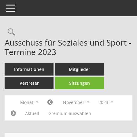
Toggle navigation
Rechercheauswahl
Ausschuss für Soziales und Sport -
Termine 2023
Informationen
Mitglieder
Vertreter
Sitzungen
Monat
November
2023
Aktuell
Gremium auswählen