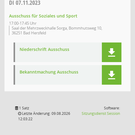
DI
07.11.2023
Ausschuss für Soziales und Sport
17:00-17:45 Uhr
Saal der Mehrzweckhalle Sorga, Bommhutsweg 10,
36251 Bad Hersfeld
Niederschrift Ausschuss
Bekanntmachung Ausschuss
1 Satz
Software:
(Wird in
Letzte Änderung: 09.08.2026
Sitzungsdienst
Session
12:03:22