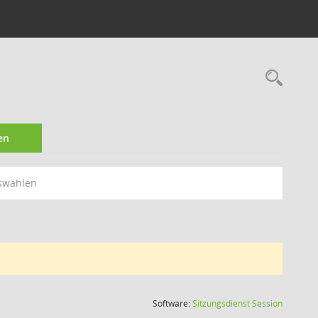
Rec
en
swählen
(Wird in
Software:
Sitzungsdienst
Session