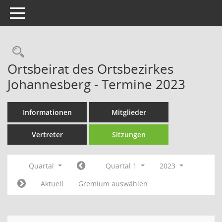
Toggle navigation
Rechercheauswahl
Ortsbeirat des Ortsbezirkes
Johannesberg - Termine 2023
Informationen
Mitglieder
Vertreter
Sitzungen
Quartal
Quartal 1
2023
Aktuell
Gremium auswählen