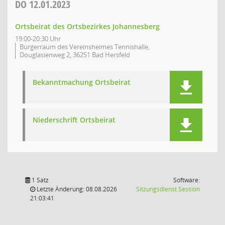
DO
12.01.2023
Ortsbeirat des Ortsbezirkes Johannesberg
19:00-20:30 Uhr
Bürgerraum des Vereinsheimes Tennishalle,
Douglasienweg 2, 36251 Bad Hersfeld
Bekanntmachung Ortsbeirat
Niederschrift Ortsbeirat
1 Satz
Software:
(Wird in
Letzte Änderung: 08.08.2026
Sitzungsdienst
Session
21:03:41