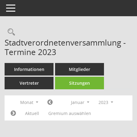
Toggle navigation
Rechercheauswahl
Stadtverordnetenversammlung -
Termine 2023
Informationen
Mitglieder
Vertreter
Sitzungen
Monat
Januar
2023
Aktuell
Gremium auswählen