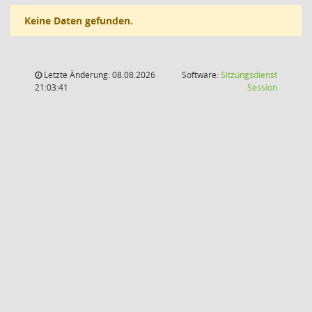
Keine Daten gefunden.
Letzte Änderung: 08.08.2026
Software:
Sitzungsdienst
(Wird in
21:03:41
Session