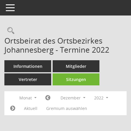
Toggle navigation
Rechercheauswahl
Ortsbeirat des Ortsbezirkes
Johannesberg - Termine 2022
Informationen
Mitglieder
Vertreter
Sitzungen
Monat
Dezember
2022
Aktuell
Gremium auswählen