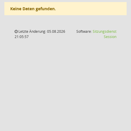
Keine Daten gefunden.
Letzte Änderung: 05.08.2026
Software:
Sitzungsdienst
(Wird in
21:05:57
Session