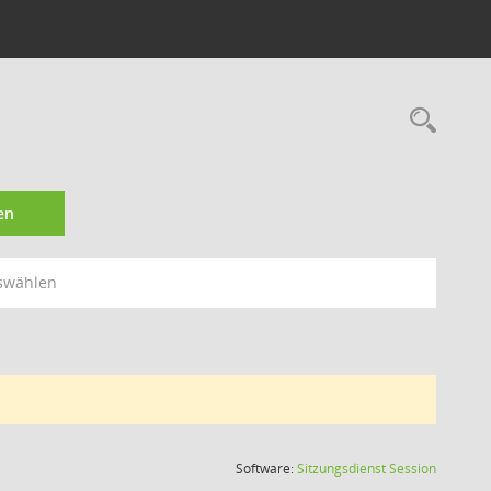
Rec
en
swählen
(Wird in
Software:
Sitzungsdienst
Session