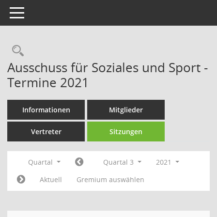
Toggle navigation
Rechercheauswahl
Ausschuss für Soziales und Sport -
Termine 2021
Informationen
Mitglieder
Vertreter
Sitzungen
Quartal
Quartal 3
2021
Aktuell
Gremium auswählen