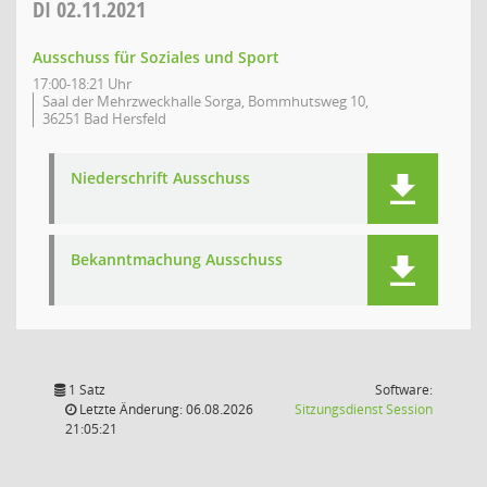
DI
02.11.2021
Ausschuss für Soziales und Sport
17:00-18:21 Uhr
Saal der Mehrzweckhalle Sorga, Bommhutsweg 10,
36251 Bad Hersfeld
Niederschrift Ausschuss
Bekanntmachung Ausschuss
1 Satz
Software:
(Wird in
Letzte Änderung: 06.08.2026
Sitzungsdienst
Session
21:05:21