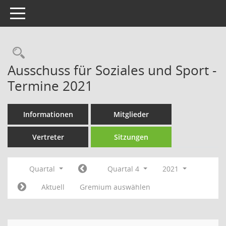
Toggle navigation
Rechercheauswahl
Ausschuss für Soziales und Sport -
Termine 2021
Informationen
Mitglieder
Vertreter
Sitzungen
Quartal
Quartal 4
2021
Aktuell
Gremium auswählen