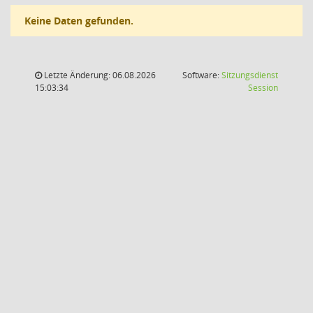
Keine Daten gefunden.
Letzte Änderung: 06.08.2026
Software:
Sitzungsdienst
(Wird in
15:03:34
Session