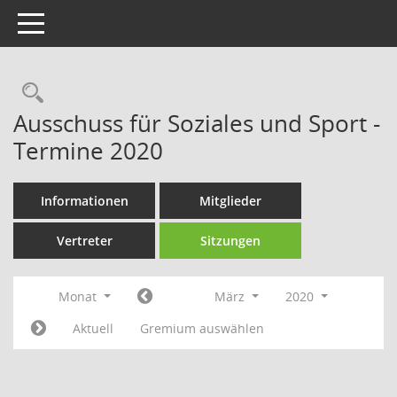
Toggle navigation
Rechercheauswahl
Ausschuss für Soziales und Sport -
Termine 2020
Informationen
Mitglieder
Vertreter
Sitzungen
Monat
März
2020
Aktuell
Gremium auswählen