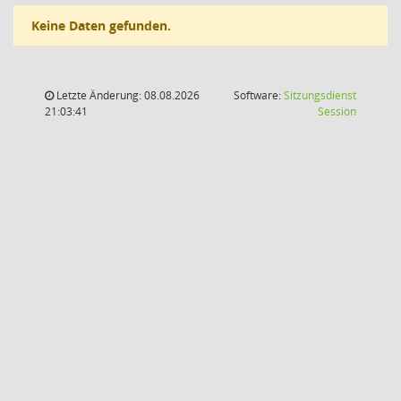
Keine Daten gefunden.
Letzte Änderung: 08.08.2026
Software:
Sitzungsdienst
(Wird in
21:03:41
Session