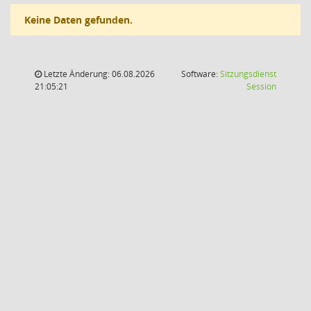
Keine Daten gefunden.
Letzte Änderung: 06.08.2026
Software:
Sitzungsdienst
(Wird in
21:05:21
Session