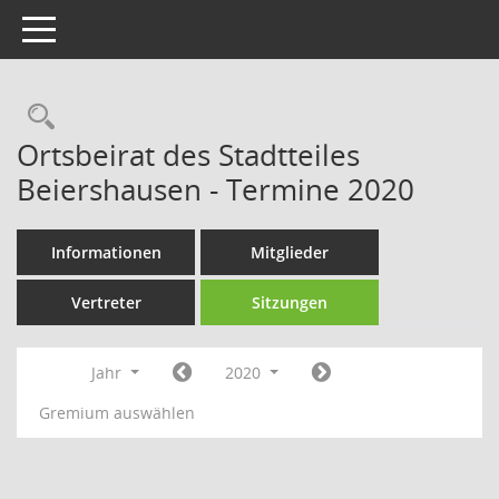
Toggle navigation
Rechercheauswahl
Ortsbeirat des Stadtteiles
Beiershausen - Termine 2020
Informationen
Mitglieder
Vertreter
Sitzungen
Jahr
2020
Gremium auswählen