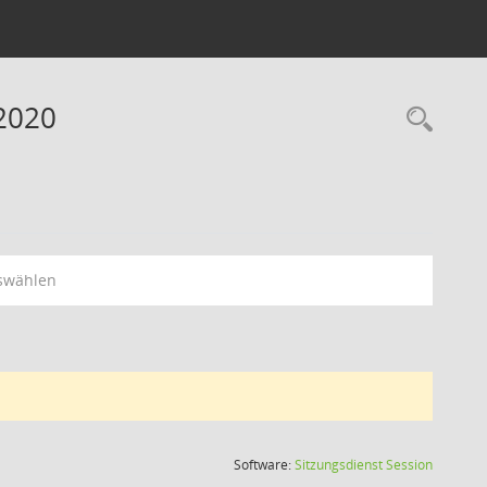
2020
Rec
swählen
(Wird in
Software:
Sitzungsdienst
Session