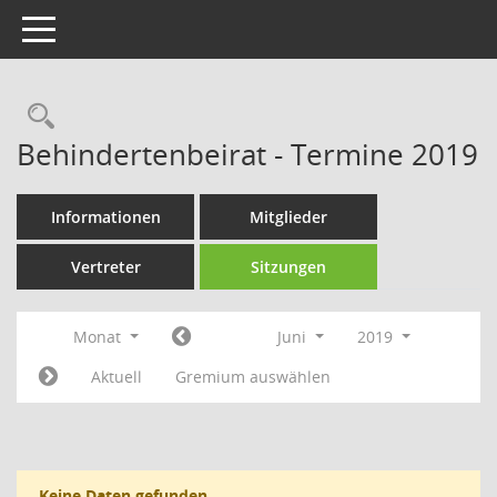
Toggle navigation
Rechercheauswahl
Behindertenbeirat - Termine 2019
Informationen
Mitglieder
Vertreter
Sitzungen
Monat
Juni
2019
Aktuell
Gremium auswählen
Keine Daten gefunden.