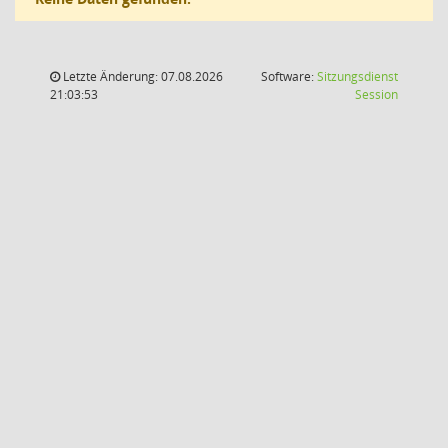
Letzte Änderung: 07.08.2026
Software:
Sitzungsdienst
(Wird in
21:03:53
Session