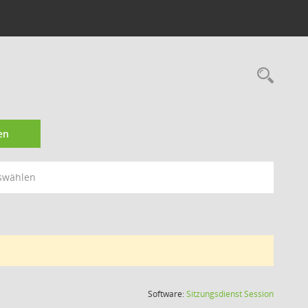
Rec
en
swählen
(Wird in
Software:
Sitzungsdienst
Session