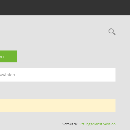
Rec
en
swählen
(Wird in
Software:
Sitzungsdienst
Session