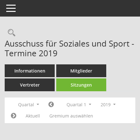
Toggle navigation
Rechercheauswahl
Ausschuss für Soziales und Sport -
Termine 2019
Informationen
Mitglieder
Vertreter
Sitzungen
Quartal
Quartal 1
2019
Aktuell
Gremium auswählen