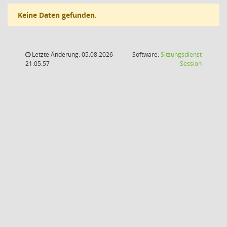
Keine Daten gefunden.
Letzte Änderung: 05.08.2026
Software:
Sitzungsdienst
(Wird in
21:05:57
Session