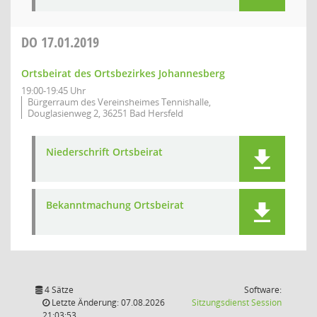
DO
17.01.2019
Ortsbeirat des Ortsbezirkes Johannesberg
19:00-19:45 Uhr
Bürgerraum des Vereinsheimes Tennishalle,
Douglasienweg 2, 36251 Bad Hersfeld
Niederschrift Ortsbeirat
Bekanntmachung Ortsbeirat
4 Sätze
Software:
(Wird in
Letzte Änderung: 07.08.2026
Sitzungsdienst
Session
21:03:53