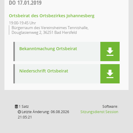
DO
17.01.2019
Ortsbeirat des Ortsbezirkes Johannesberg
19:00-19:45 Uhr
Bürgerraum des Vereinsheimes Tennishalle,
Douglasienweg 2, 36251 Bad Hersfeld
Bekanntmachung Ortsbeirat
Niederschrift Ortsbeirat
1 Satz
Software:
(Wird in
Letzte Änderung: 06.08.2026
Sitzungsdienst
Session
21:05:21