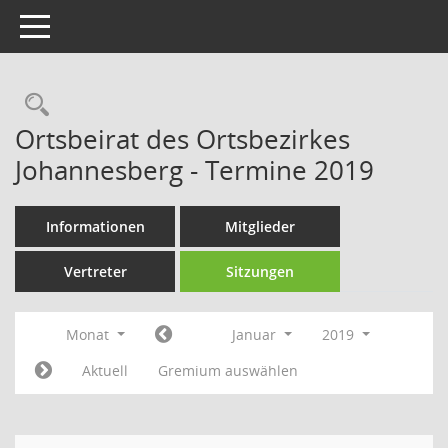
Toggle navigation
Rechercheauswahl
Ortsbeirat des Ortsbezirkes
Johannesberg - Termine 2019
Informationen
Mitglieder
Vertreter
Sitzungen
Monat
Januar
2019
Aktuell
Gremium auswählen