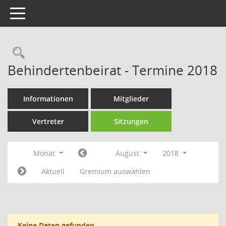
Toggle navigation
Rechercheauswahl
Behindertenbeirat - Termine 2018
Informationen
Mitglieder
Vertreter
Sitzungen
Monat
August
2018
Aktuell
Gremium auswählen
Keine Daten gefunden.