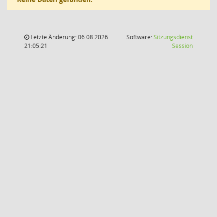
Letzte Änderung: 06.08.2026
Software:
Sitzungsdienst
(Wird in
21:05:21
Session