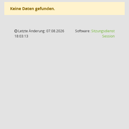
Keine Daten gefunden.
Letzte Änderung: 07.08.2026
Software:
Sitzungsdienst
(Wird in
18:03:13
Session