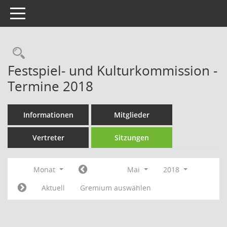
Toggle navigation
Rechercheauswahl
Festspiel- und Kulturkommission -
Termine 2018
Informationen
Mitglieder
Vertreter
Sitzungen
Monat
Mai
2018
Aktuell
Gremium auswählen