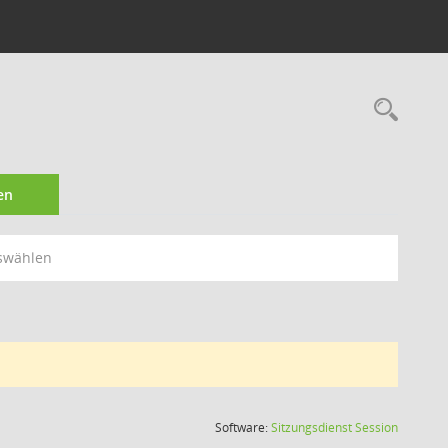
Rec
en
swählen
(Wird in
Software:
Sitzungsdienst
Session