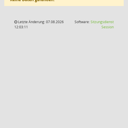
Letzte Änderung: 07.08.2026
Software:
Sitzungsdienst
(Wird in
12:03:11
Session