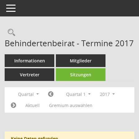
Toggle navigation
Rechercheauswahl
Behindertenbeirat - Termine 2017
Informationen
Mitglieder
Vertreter
Sitzungen
Quartal
Quartal 1
2017
Aktuell
Gremium auswählen
Keine Daten gefunden.