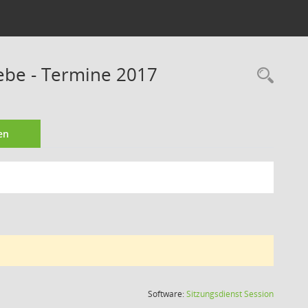
ebe - Termine 2017
Rec
en
(Wird in
Software:
Sitzungsdienst
Session