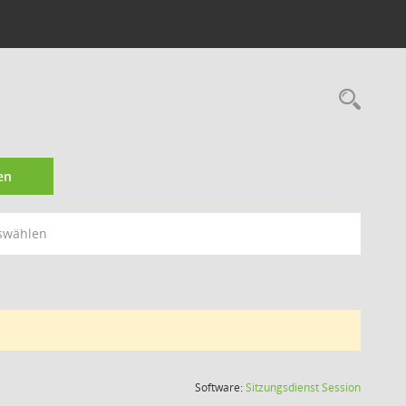
Rec
en
swählen
(Wird in
Software:
Sitzungsdienst
Session