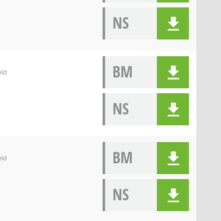
NS
BM
eld
NS
BM
eld
NS