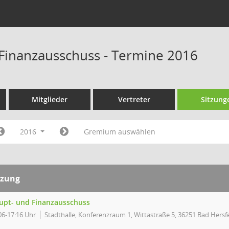
Finanzausschuss - Termine 2016
Mitglieder
Vertreter
Sitzung
2016
Gremium auswählen
tzung
upt- und Finanzausschuss
06-17:16 Uhr
Stadthalle, Konferenzraum 1, Wittastraße 5, 36251 Bad Hersf