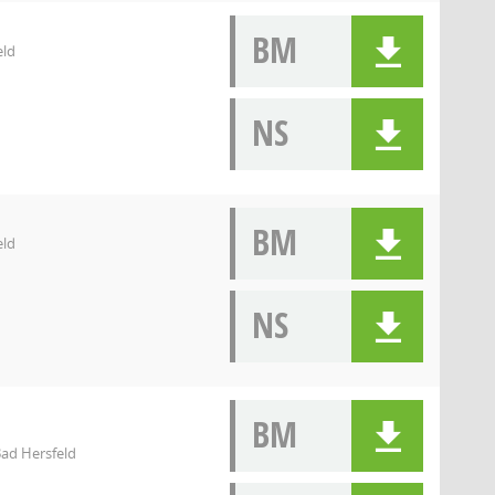
BM
eld
NS
BM
eld
NS
BM
ad Hersfeld