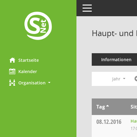
Toggle navigation
Haupt- und 
Informationen
Startseite
Kalender
Jahr
Organisation
Tag
Si
08.12.2016
Ha
17: