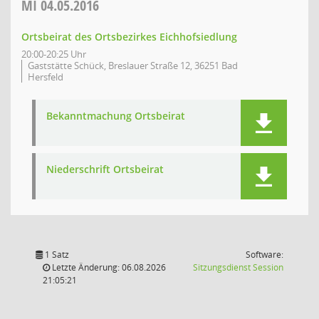
MI
04.05.2016
Ortsbeirat des Ortsbezirkes Eichhofsiedlung
20:00-20:25 Uhr
Gaststätte Schück, Breslauer Straße 12, 36251 Bad
Hersfeld
Bekanntmachung Ortsbeirat
Niederschrift Ortsbeirat
1 Satz
Software:
(Wird in
Letzte Änderung: 06.08.2026
Sitzungsdienst
Session
21:05:21