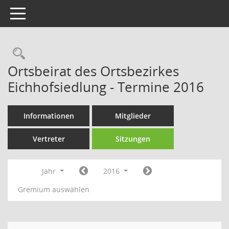
Toggle navigation
Rechercheauswahl
Ortsbeirat des Ortsbezirkes
Eichhofsiedlung - Termine 2016
Informationen
Mitglieder
Vertreter
Sitzungen
Jahr
2016
Gremium auswählen