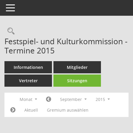
Toggle navigation
Rechercheauswahl
Festspiel- und Kulturkommission -
Termine 2015
Informationen
Mitglieder
Vertreter
Sitzungen
Monat
September
2015
Aktuell
Gremium auswählen