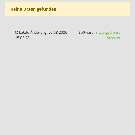
Keine Daten gefunden.
Letzte Änderung: 07.08.2026
Software:
Sitzungsdienst
(Wird in
15:03:28
Session