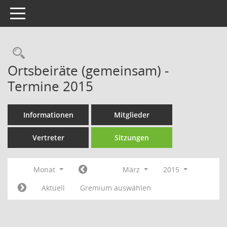
Toggle navigation
Rechercheauswahl
Ortsbeiräte (gemeinsam) -
Termine 2015
Informationen
Mitglieder
Vertreter
Sitzungen
Monat
März
2015
Aktuell
Gremium auswählen