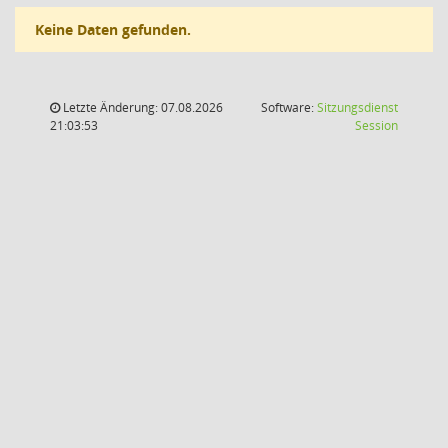
Keine Daten gefunden.
Letzte Änderung: 07.08.2026
Software:
Sitzungsdienst
(Wird in
21:03:53
Session