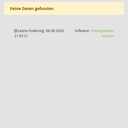
Keine Daten gefunden.
Letzte Änderung: 06.08.2026
Software:
Sitzungsdienst
(Wird in
21:05:21
Session