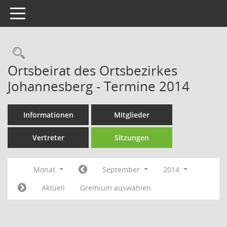
Toggle navigation
Rechercheauswahl
Ortsbeirat des Ortsbezirkes
Johannesberg - Termine 2014
Informationen
Mitglieder
Vertreter
Sitzungen
Monat
September
2014
Aktuell
Gremium auswählen