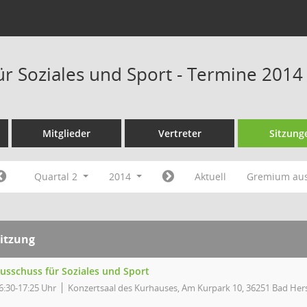
ür Soziales und Sport - Termine 2014
Mitglieder
Vertreter
Sitzung
Quartal 2
2014
Aktuell
Gremium au
itzung
usschuss für Soziales und Sport
6:30-17:25 Uhr
Konzertsaal des Kurhauses, Am Kurpark 10, 36251 Bad Her