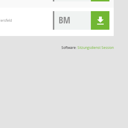
BM
ersfeld
(Wird in
Software:
Sitzungsdienst
Session