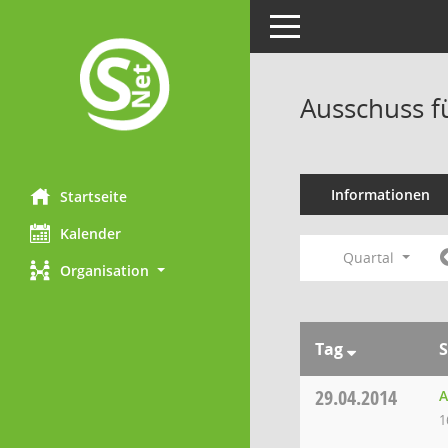
Toggle navigation
Ausschuss f
Informationen
Startseite
Kalender
Quartal
Organisation
Tag
S
29.04.2014
A
1