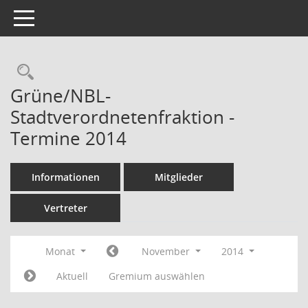
Toggle navigation
Rechercheauswahl
Grüne/NBL-
Stadtverordnetenfraktion -
Termine 2014
Informationen
Mitglieder
Vertreter
Monat
November
2014
Aktuell
Gremium auswählen