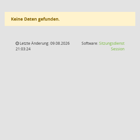
Keine Daten gefunden.
Letzte Änderung: 09.08.2026
Software:
Sitzungsdienst
(Wird in
21:03:24
Session