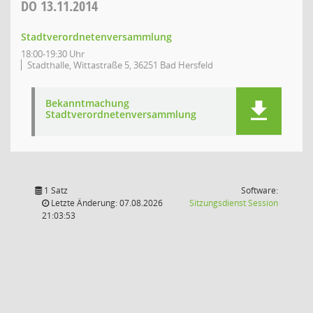
DO
13.11.2014
Stadtverordnetenversammlung
18:00-19:30 Uhr
Stadthalle, Wittastraße 5, 36251 Bad Hersfeld
Bekanntmachung
Stadtverordnetenversammlung
1 Satz
Software:
(Wird in
Letzte Änderung: 07.08.2026
Sitzungsdienst
Session
21:03:53