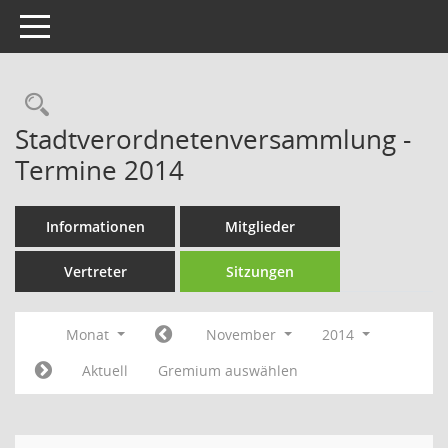
Toggle navigation
Rechercheauswahl
Stadtverordnetenversammlung -
Termine 2014
Informationen
Mitglieder
Vertreter
Sitzungen
Monat
November
2014
Aktuell
Gremium auswählen