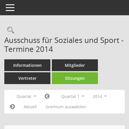
Toggle navigation
Rechercheauswahl
Ausschuss für Soziales und Sport -
Termine 2014
Informationen
Mitglieder
Vertreter
Sitzungen
Quartal
Quartal 1
2014
Aktuell
Gremium auswählen