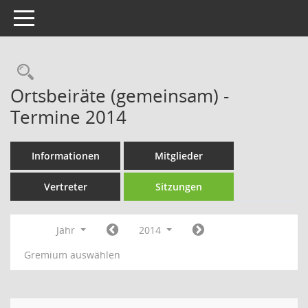
Toggle navigation
Rechercheauswahl
Ortsbeiräte (gemeinsam) -
Termine 2014
Informationen
Mitglieder
Vertreter
Sitzungen
Jahr
2014
Gremium auswählen