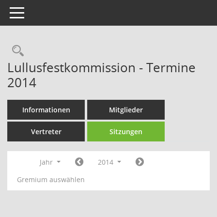
Toggle navigation
Rechercheauswahl
Lullusfestkommission - Termine
2014
Informationen
Mitglieder
Vertreter
Sitzungen
Jahr
2014
Gremium auswählen