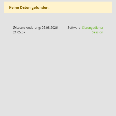
Keine Daten gefunden.
Letzte Änderung: 05.08.2026
Software:
Sitzungsdienst
(Wird in
21:05:57
Session