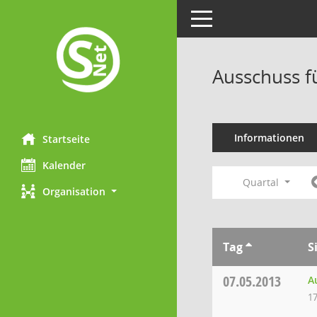
Toggle navigation
Ausschuss f
Informationen
Startseite
Kalender
Quartal
Organisation
Tag
S
07.05.2013
A
17