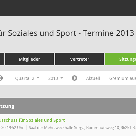
ür Soziales und Sport - Termine 2013
Mitglieder
Vertreter
Sitzung
Quartal 2
2013
Aktuell
Gremium au
itzung
usschuss für Soziales und Sport
:30-19:52 Uhr
Saal der Mehrzweckhalle Sorga, Bommhutsweg 10, 36251 Ba