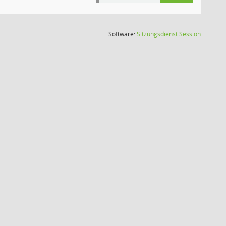
(Wird in
Software:
Sitzungsdienst
Session