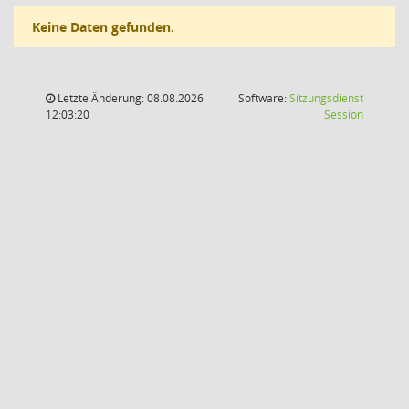
Keine Daten gefunden.
Letzte Änderung: 08.08.2026
Software:
Sitzungsdienst
(Wird in
12:03:20
Session