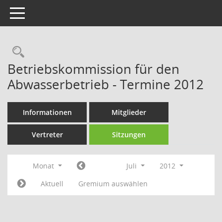
Toggle navigation
Rechercheauswahl
Betriebskommission für den
Abwasserbetrieb - Termine 2012
Informationen
Mitglieder
Vertreter
Sitzungen
Monat
Juli
2012
Aktuell
Gremium auswählen