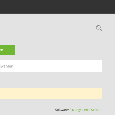
Rec
en
swählen
(Wird in
Software:
Sitzungsdienst
Session