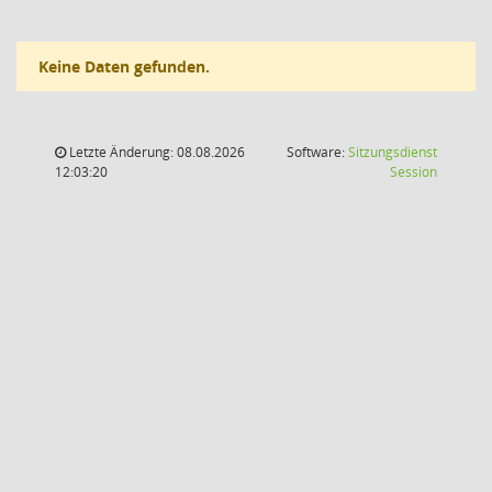
Keine Daten gefunden.
Letzte Änderung: 08.08.2026
Software:
Sitzungsdienst
(Wird in
12:03:20
Session