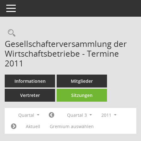
Toggle navigation
Rechercheauswahl
Gesellschafterversammlung der
Wirtschaftsbetriebe - Termine
2011
Informationen
Mitglieder
Vertreter
Sitzungen
Quartal
Quartal 3
2011
Aktuell
Gremium auswählen