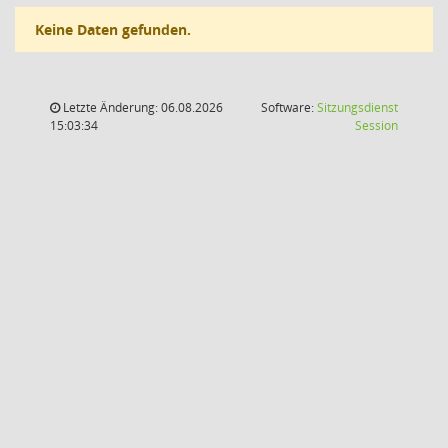
Keine Daten gefunden.
Letzte Änderung: 06.08.2026
Software:
Sitzungsdienst
(Wird in
15:03:34
Session