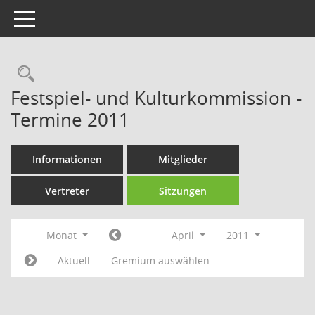
Toggle navigation
Rechercheauswahl
Festspiel- und Kulturkommission -
Termine 2011
Informationen
Mitglieder
Vertreter
Sitzungen
Monat
April
2011
Aktuell
Gremium auswählen