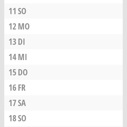
11
SO
12
MO
13
DI
14
MI
15
DO
16
FR
17
SA
18
SO