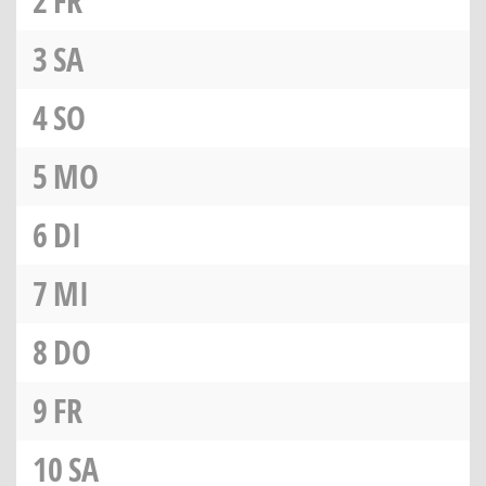
2
FR
3
SA
4
SO
5
MO
6
DI
7
MI
8
DO
9
FR
10
SA