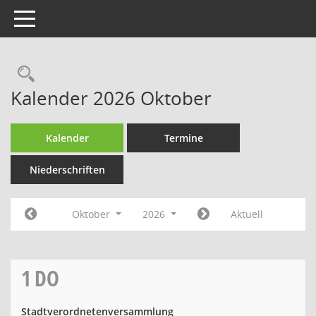
Toggle navigation
Rechercheauswahl
Kalender 2026 Oktober
Kalender
Termine
Niederschriften
Oktober
2026
Aktuell
1
DO
Stadtverordnetenversammlung