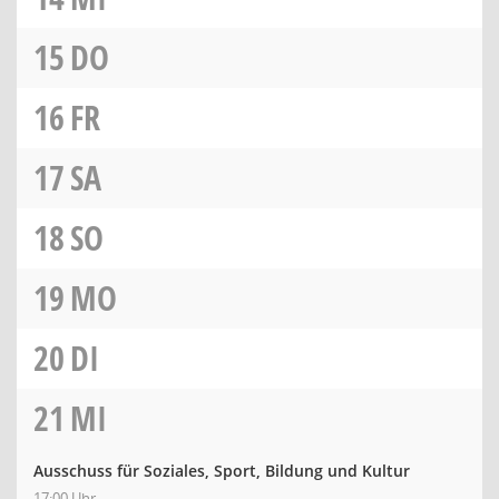
15
DO
16
FR
17
SA
18
SO
19
MO
20
DI
21
MI
Ausschuss für Soziales, Sport, Bildung und Kultur
17:00 Uhr