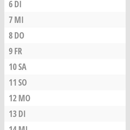
6
DI
7
MI
8
DO
9
FR
10
SA
11
SO
12
MO
13
DI
14
MI