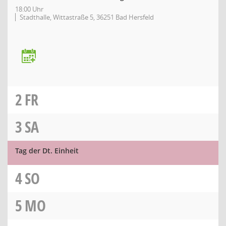
18:00 Uhr
Stadthalle, Wittastraße 5, 36251 Bad Hersfeld
2
FR
3
SA
Tag der Dt. Einheit
4
SO
5
MO