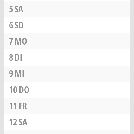
5
SA
6
SO
7
MO
8
DI
9
MI
10
DO
11
FR
12
SA