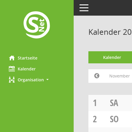
Toggle navigation
Kalender 2
Kalender
Startseite
Kalender
November
Organisation
1
SA
2
SO