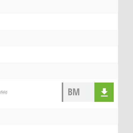
BM
sfeld