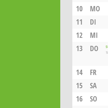
10
MO
11
DI
12
MI
13
DO
S
1
14
FR
15
SA
16
SO