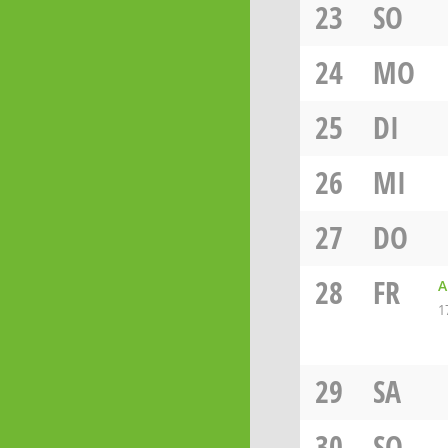
23
SO
24
MO
25
DI
26
MI
27
DO
28
FR
A
1
29
SA
30
SO