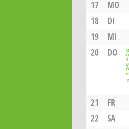
17
MO
18
DI
19
MI
20
DO
O
O
S
B
O
d
1
21
FR
22
SA