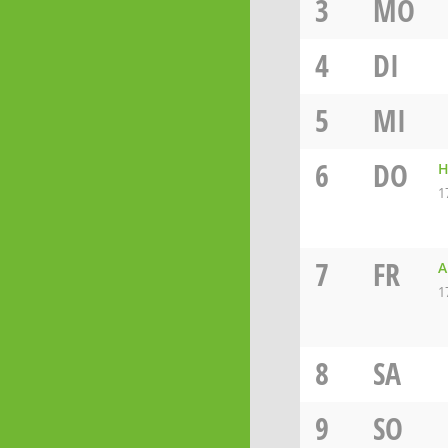
3
MO
4
DI
5
MI
6
DO
H
1
7
FR
A
1
8
SA
9
SO