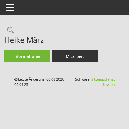
Toggle navigation
Rechercheauswahl
Heike März
Informationen
Mitarbeit
Letzte Änderung: 06.08.2026
Software:
Sitzungsdienst
(Wird in
09:04:25
Session