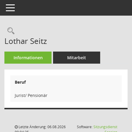
Toggle navigation
Rechercheauswahl
Lothar Seitz
Informationen
Mitarbeit
Beruf
Jurist/ Pensionär
Letzte Änderung: 06.08.2026
Software:
Sitzungsdienst
(Wird in