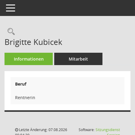
Toggle navigation
Rechercheauswahl
Brigitte Kubicek
Informationen
Mitarbeit
Beruf
Rentnerin
Letzte Änderung: 07.08.2026
Software:
Sitzungsdienst
(Wird in