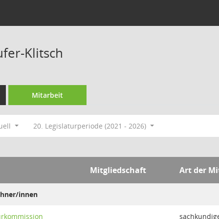
fer-Klitsch
Mitarbeit
uell
20. Legislaturperiode (2021 - 2026)
Mitgliedschaft
Art der Mi
hner/innen
turkommission
sachkundig