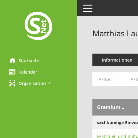
Toggle navigation
Matthias Lau
Informationen
Startseite
Kalender
Aktuell
Akt
Organisation
Gremium
sachkundige Einwo
Festspiel- und Kul