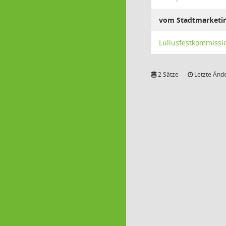
vom Stadtmarketing
Lullusfestkommissi
2 Sätze
Letzte Ände