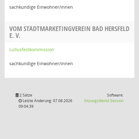
sachkundige Einwohner/innen
VOM STADTMARKETINGVEREIN BAD HERSFELD
E. V.
Lullusfestkommission
sachkundige Einwohner/innen
2 Sätze
Software:
(Wird in
Letzte Änderung: 07.08.2026
Sitzungsdienst
Session
09:04:39