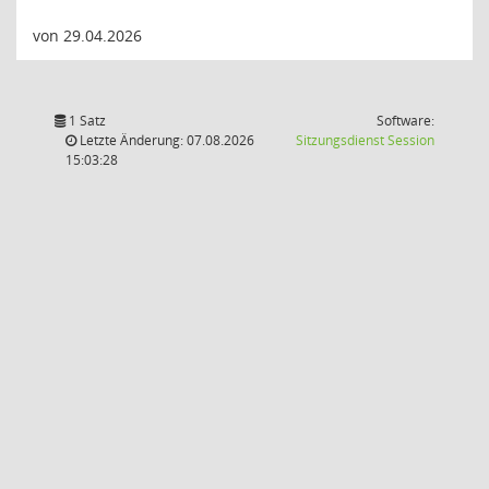
von 29.04.2026
1 Satz
Software:
(Wird in
Letzte Änderung: 07.08.2026
Sitzungsdienst
Session
15:03:28