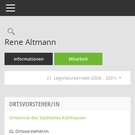
Toggle navigation
Rechercheauswahl
Rene Altmann
Informationen
Mitarbeit
21. Legislaturperiode (2026 - 2031)
ORTSVORSTEHER/IN
Ortsbeirat des Stadtteiles Kohlhausen
GL Ortsvorsteher/in